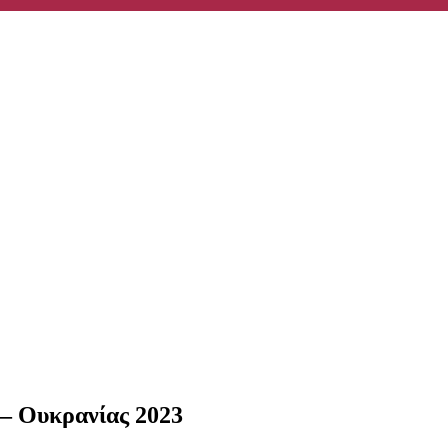
 από 3000 μερίδες φαγητού την ημέρα
πό 1150 μερίδες φαγητού
– Ουκρανίας 2023